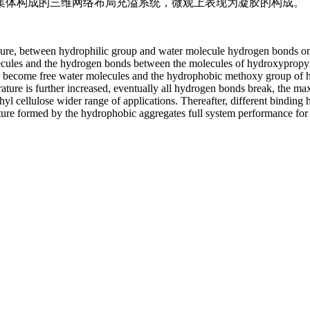
集体构成的三维网络布局充溢系统，微观上表现为凝胶的构成。
ture, between hydrophilic group and water molecule hydrogen bonds o
lecules and the hydrogen bonds between the molecules of hydroxypropyl
to become free water molecules and the hydrophobic methoxy group of 
ature is further increased, eventually all hydrogen bonds break, the 
hyl cellulose wider range of applications. Thereafter, different bindi
ucture formed by the hydrophobic aggregates full system performance for