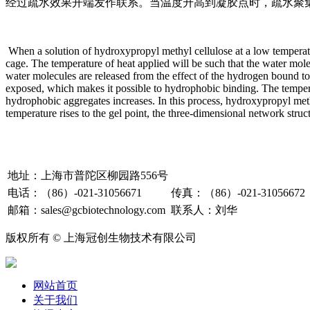
经过疏水效果开端发作联系。当温度升高到凝胶点时，疏水聚
When a solution of hydroxypropyl methyl cellulose at a low tempera
cage. The temperature of heat applied will be such that the water mo
water molecules are released from the effect of the hydrogen bound 
exposed, which makes it possible to hydrophobic binding. The temper
hydrophobic aggregates increases. In this process, hydroxypropyl met
temperature rises to the gel point, the three-dimensional network str
地址：上海市普陀区柳园路556号
电话：（86）-021-31056671
传真：（86）-021-31056672
邮箱：sales@gcbiotechnology.com
联系人：刘华
版权所有 © 上海冠创生物技术有限公司
网站首页
关于我们