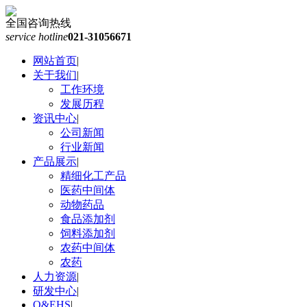
全国咨询热线
service hotline
021-31056671
网站首页
|
关于我们
|
工作环境
发展历程
资讯中心
|
公司新闻
行业新闻
产品展示
|
精细化工产品
医药中间体
动物药品
食品添加剂
饲料添加剂
农药中间体
农药
人力资源
|
研发中心
|
Q&EHS
|